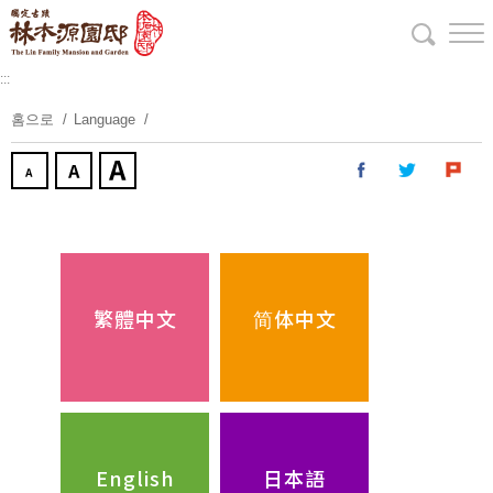
주
요
내
:::
용
보
홈으로
Language
기
繁體中文
简体中文
English
日本語